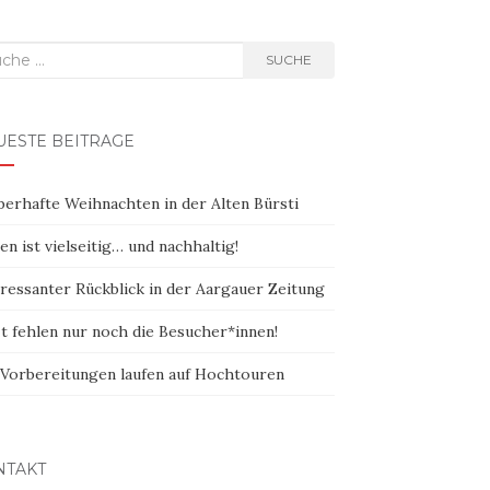
he
SUCHE
h:
UESTE BEITRÄGE
berhafte Weihnachten in der Alten Bürsti
n ist vielseitig… und nachhaltig!
eressanter Rückblick in der Aargauer Zeitung
zt fehlen nur noch die Besucher*innen!
 Vorbereitungen laufen auf Hochtouren
NTAKT