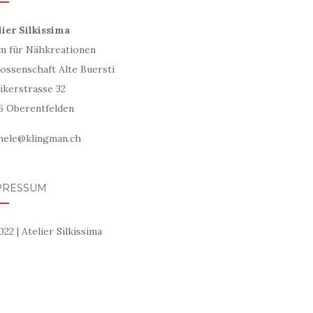
lier Silkissima
m für Nähkreationen
ossenschaft Alte Buersti
ikerstrasse 32
6 Oberentfelden
hele@klingman.ch
PRESSUM
22 | Atelier Silkissima