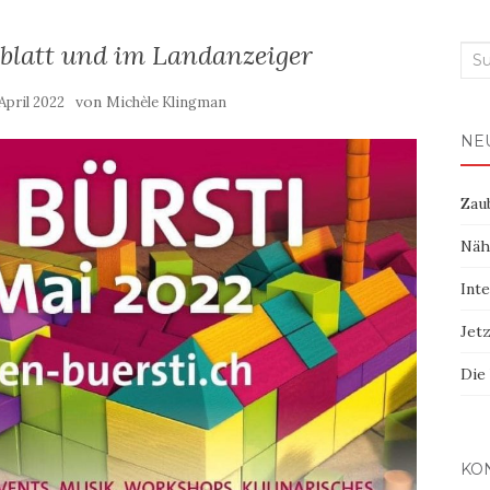
blatt und im Landanzeiger
Suc
nac
von
 April 2022
Michèle Klingman
NE
Zau
Nähe
Int
Jet
Die
KO